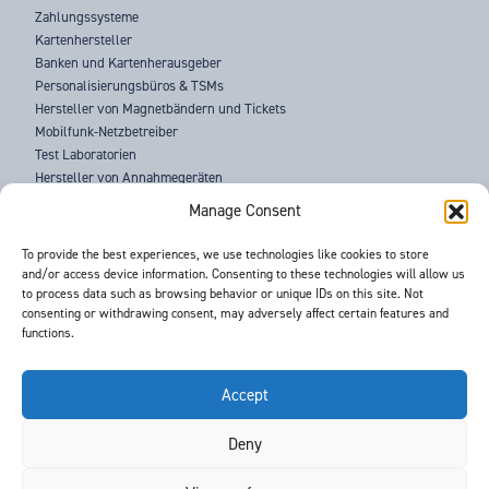
Zahlungssysteme
Kartenhersteller
Banken und Kartenherausgeber
Personalisierungsbüros & TSMs
Hersteller von Magnetbändern und Tickets
Mobilfunk-Netzbetreiber
Test Laboratorien
Hersteller von Annahmegeräten
Strafverfolgungsbehörden
Manage Consent
ÜBER UNS
To provide the best experiences, we use technologies like cookies to store
and/or access device information. Consenting to these technologies will allow us
SUPPORT
to process data such as browsing behavior or unique IDs on this site. Not
NEUIGKEITEN
consenting or withdrawing consent, may adversely affect certain features and
VERANSTALTUNGEN
functions.
KONTAKT
BEDINGUNGEN & KONDITIONEN
GDPR DATENSCHUTZERKLÄRUNG
Accept
Deny
©
- Barnes International -
Web Design & Development
by One2create Ltd