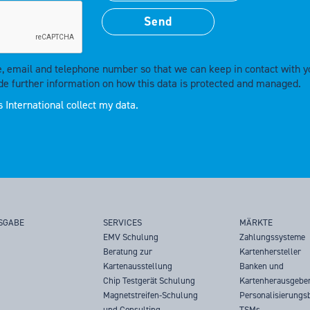
e, email and telephone number so that we can keep in contact with y
de further information on how this data is protected and managed.
 International collect my data.
SGABE
SERVICES
MÄRKTE
EMV Schulung
Zahlungssysteme
Beratung zur
Kartenhersteller
Kartenausstellung
Banken und
Chip Testgerät Schulung
Kartenherausgebe
Magnetstreifen-Schulung
Personalisierungs
und Consulting
TSMs