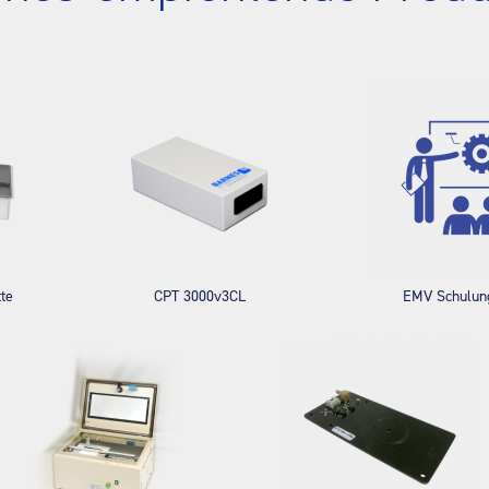
te
CPT 3000v3CL
EMV Schulun