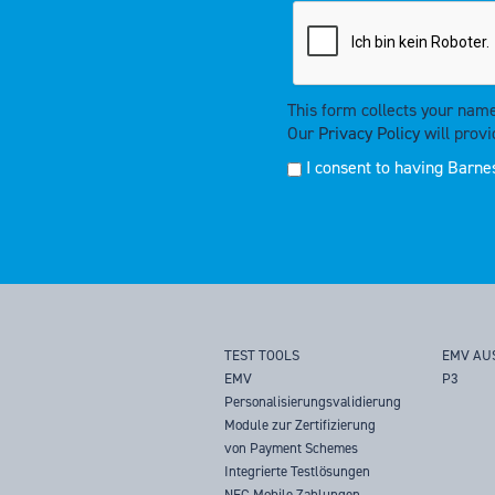
This form collects your nam
Our
Privacy Policy
will provi
I consent to having Barnes
TEST TOOLS
EMV AU
EMV
P3
Personalisierungsvalidierung
Module zur Zertifizierung
von Payment Schemes
Integrierte Testlösungen
NFC Mobile Zahlungen