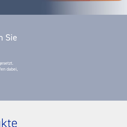
n Sie
esetzt.
fen dabei,
kte