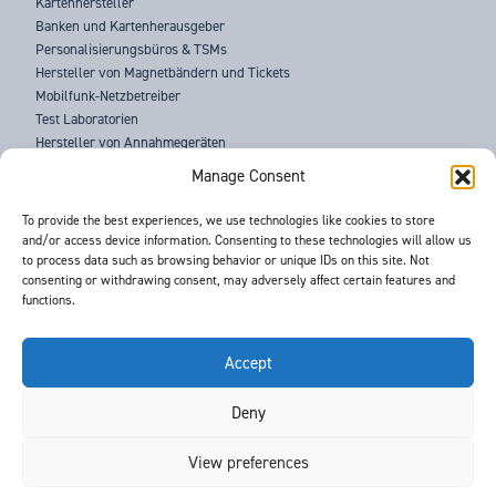
Kartenhersteller
Banken und Kartenherausgeber
Personalisierungsbüros & TSMs
Hersteller von Magnetbändern und Tickets
Mobilfunk-Netzbetreiber
Test Laboratorien
Hersteller von Annahmegeräten
Strafverfolgungsbehörden
Manage Consent
ÜBER UNS
To provide the best experiences, we use technologies like cookies to store
and/or access device information. Consenting to these technologies will allow us
SUPPORT
to process data such as browsing behavior or unique IDs on this site. Not
NEUIGKEITEN
consenting or withdrawing consent, may adversely affect certain features and
VERANSTALTUNGEN
functions.
KONTAKT
BEDINGUNGEN & KONDITIONEN
GDPR DATENSCHUTZERKLÄRUNG
Accept
Deny
©
- Barnes International -
Web Design & Development
by One2create Ltd
View preferences
