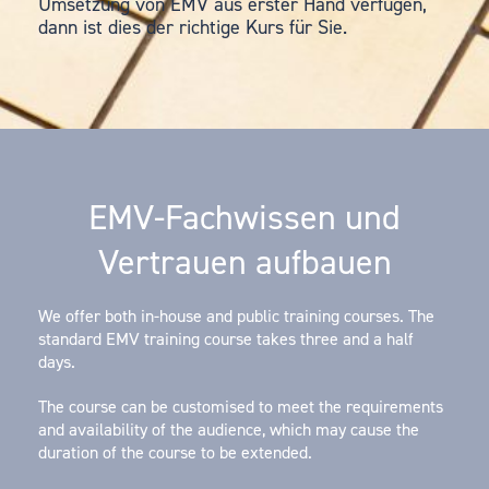
Umsetzung von EMV aus erster Hand verfügen,
dann ist dies der richtige Kurs für Sie.
EMV-Fachwissen und
Vertrauen aufbauen
We offer both in-house and public training courses. The
standard EMV training course takes three and a half
days.
The course can be customised to meet the requirements
and availability of the audience, which may cause the
duration of the course to be extended.