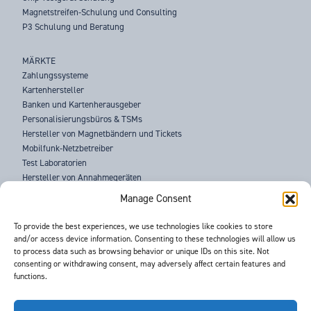
Magnetstreifen-Schulung und Consulting
P3 Schulung und Beratung
MÄRKTE
Zahlungssysteme
Kartenhersteller
Banken und Kartenherausgeber
Personalisierungsbüros & TSMs
Hersteller von Magnetbändern und Tickets
Mobilfunk-Netzbetreiber
Test Laboratorien
Hersteller von Annahmegeräten
Strafverfolgungsbehörden
Manage Consent
ÜBER UNS
To provide the best experiences, we use technologies like cookies to store
and/or access device information. Consenting to these technologies will allow us
SUPPORT
to process data such as browsing behavior or unique IDs on this site. Not
NEUIGKEITEN
consenting or withdrawing consent, may adversely affect certain features and
VERANSTALTUNGEN
functions.
KONTAKT
BEDINGUNGEN & KONDITIONEN