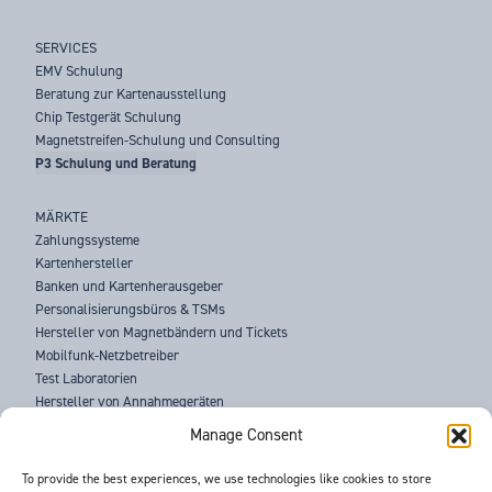
SERVICES
EMV Schulung
Beratung zur Kartenausstellung
Chip Testgerät Schulung
Magnetstreifen-Schulung und Consulting
P3 Schulung und Beratung
MÄRKTE
Zahlungssysteme
Kartenhersteller
Banken und Kartenherausgeber
Personalisierungsbüros & TSMs
Hersteller von Magnetbändern und Tickets
Mobilfunk-Netzbetreiber
Test Laboratorien
Hersteller von Annahmegeräten
Strafverfolgungsbehörden
Manage Consent
ÜBER UNS
To provide the best experiences, we use technologies like cookies to store