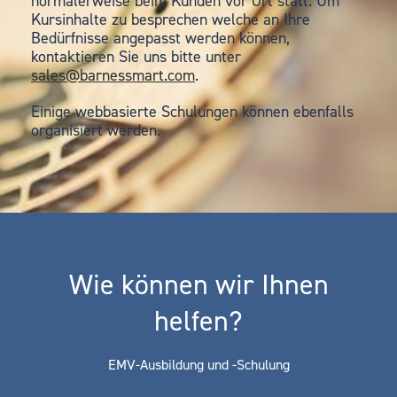
normalerweise beim Kunden vor Ort statt. Um
Kursinhalte zu besprechen welche an Ihre
Bedürfnisse angepasst werden können,
kontaktieren Sie uns bitte unter
sales@barnessmart.com
.
Einige webbasierte Schulungen können ebenfalls
organisiert werden.
Wie können wir Ihnen
helfen?
EMV-Ausbildung und -Schulung