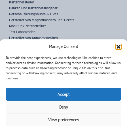
Kartenhersteller
Banken und Kartenherausgeber
Personalisierungsbüros & TSMs
Hersteller von Magnetbändern und Tickets
Mobilfunk-Netzbetreiber
Test Laboratorien
Hersteller von Annahmegeräten
Strafverfolgungsbehörden
Manage Consent
ÜBER UNS
To provide the best experiences, we use technologies like cookies to store
and/or access device information. Consenting to these technologies will allow us
SUPPORT
to process data such as browsing behavior or unique IDs on this site. Not
NEUIGKEITEN
consenting or withdrawing consent, may adversely affect certain features and
VERANSTALTUNGEN
functions.
KONTAKT
BEDINGUNGEN & KONDITIONEN
GDPR DATENSCHUTZERKLÄRUNG
Accept
Deny
©
- Barnes International -
Web Design & Development
by One2create Ltd
View preferences
