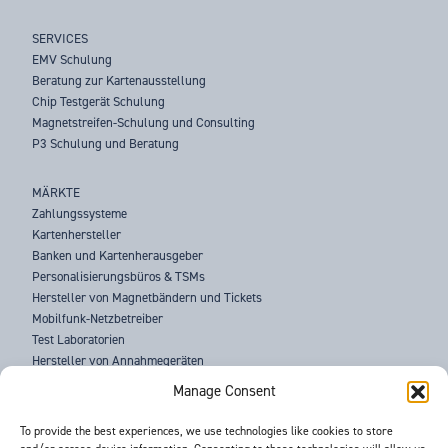
SERVICES
EMV Schulung
Beratung zur Kartenausstellung
Chip Testgerät Schulung
Magnetstreifen-Schulung und Consulting
P3 Schulung und Beratung
MÄRKTE
Zahlungssysteme
Kartenhersteller
Banken und Kartenherausgeber
Personalisierungsbüros & TSMs
Hersteller von Magnetbändern und Tickets
Mobilfunk-Netzbetreiber
Test Laboratorien
Hersteller von Annahmegeräten
Strafverfolgungsbehörden
Manage Consent
ÜBER UNS
To provide the best experiences, we use technologies like cookies to store