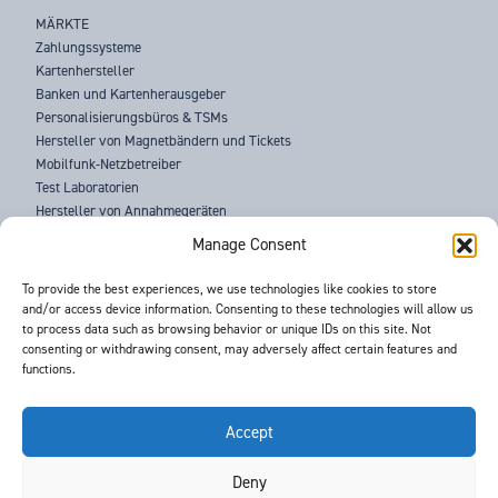
MÄRKTE
Zahlungssysteme
Kartenhersteller
Banken und Kartenherausgeber
Personalisierungsbüros & TSMs
Hersteller von Magnetbändern und Tickets
Mobilfunk-Netzbetreiber
Test Laboratorien
Hersteller von Annahmegeräten
Strafverfolgungsbehörden
Manage Consent
ÜBER UNS
To provide the best experiences, we use technologies like cookies to store
and/or access device information. Consenting to these technologies will allow us
SUPPORT
to process data such as browsing behavior or unique IDs on this site. Not
NEUIGKEITEN
consenting or withdrawing consent, may adversely affect certain features and
VERANSTALTUNGEN
functions.
KONTAKT
BEDINGUNGEN & KONDITIONEN
GDPR DATENSCHUTZERKLÄRUNG
Accept
Deny