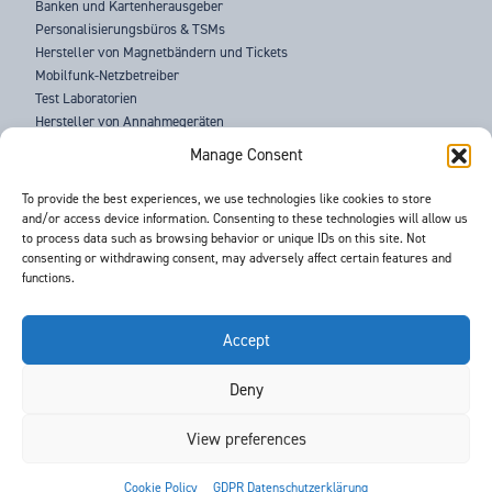
Banken und Kartenherausgeber
Personalisierungsbüros & TSMs
Hersteller von Magnetbändern und Tickets
Mobilfunk-Netzbetreiber
Test Laboratorien
Hersteller von Annahmegeräten
Strafverfolgungsbehörden
Manage Consent
ÜBER UNS
To provide the best experiences, we use technologies like cookies to store
and/or access device information. Consenting to these technologies will allow us
SUPPORT
to process data such as browsing behavior or unique IDs on this site. Not
NEUIGKEITEN
consenting or withdrawing consent, may adversely affect certain features and
VERANSTALTUNGEN
functions.
KONTAKT
BEDINGUNGEN & KONDITIONEN
GDPR DATENSCHUTZERKLÄRUNG
Accept
Deny
©
- Barnes International -
Web Design & Development
by One2create Ltd
View preferences


Cookie Policy
GDPR Datenschutzerklärung