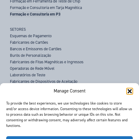
Formação em Ferramenta de Teste de Chip
Formação e Consultoria em Tarja Magnética
Formação e Consultoria em P3
SETORES
Esquemas de Pagamento
Fabricantes de Cartões
Bancos e Emissores de Cartões
Burôs de Personalização
Fabricantes de Fitas Magnéticas e Ingressos
Operadoras de Rede Móvel
Laboratórios de Teste
Fabricantes de Dispositivos de Aceitação
Agências Policiais
Manage Consent
SOBRE NÓS
To provide the best experiences, we use technologies like cookies to store
and/or access device information. Consenting to these technologies will allow us
ASSISTÊNCIA
to process data such as browsing behavior or unique IDs on this site. Not
NOTÍCIAS
consenting or withdrawing consent, may adversely affect certain features and
EVENTOS
functions.
CONTATO
TERMOS E CONDIÇÕES