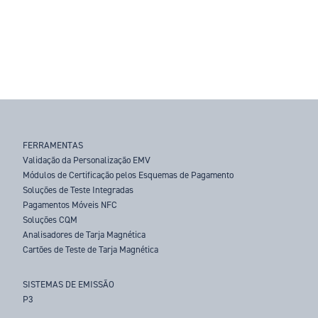
FERRAMENTAS
Validação da Personalização EMV
Módulos de Certificação pelos Esquemas de Pagamento
Soluções de Teste Integradas
Pagamentos Móveis NFC
Soluções CQM
Analisadores de Tarja Magnética
Cartões de Teste de Tarja Magnética
SISTEMAS DE EMISSÃO
P3