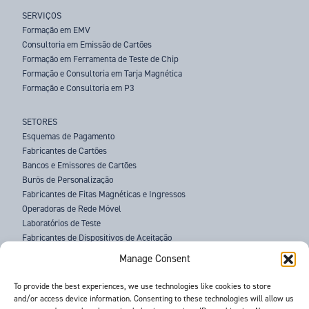
SERVIÇOS
Formação em EMV
Consultoria em Emissão de Cartões
Formação em Ferramenta de Teste de Chip
Formação e Consultoria em Tarja Magnética
Formação e Consultoria em P3
SETORES
Esquemas de Pagamento
Fabricantes de Cartões
Bancos e Emissores de Cartões
Burôs de Personalização
Fabricantes de Fitas Magnéticas e Ingressos
Operadoras de Rede Móvel
Laboratórios de Teste
Fabricantes de Dispositivos de Aceitação
Agências Policiais
Manage Consent
SOBRE NÓS
To provide the best experiences, we use technologies like cookies to store
and/or access device information. Consenting to these technologies will allow us
ASSISTÊNCIA