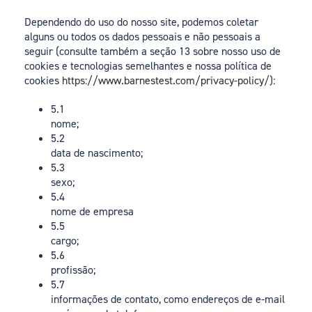
Dependendo do uso do nosso site, podemos coletar
alguns ou todos os dados pessoais e não pessoais a
seguir (consulte também a seção 13 sobre nosso uso de
cookies e tecnologias semelhantes e nossa política de
cookies
https://www.barnestest.com/privacy-policy/
):
5.1
nome;
5.2
data de nascimento;
5.3
sexo;
5.4
nome de empresa
5.5
cargo;
5.6
profissão;
5.7
informações de contato, como endereços de e-mail