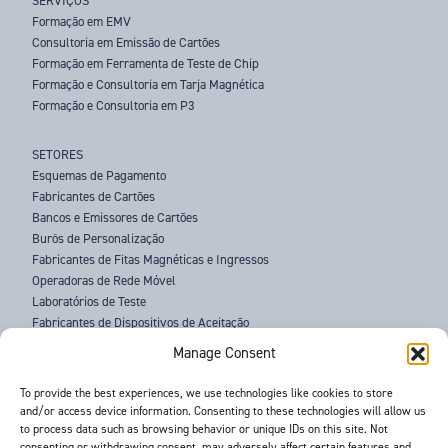
SERVIÇOS
Formação em EMV
Consultoria em Emissão de Cartões
Formação em Ferramenta de Teste de Chip
Formação e Consultoria em Tarja Magnética
Formação e Consultoria em P3
SETORES
Esquemas de Pagamento
Fabricantes de Cartões
Bancos e Emissores de Cartões
Burôs de Personalização
Fabricantes de Fitas Magnéticas e Ingressos
Operadoras de Rede Móvel
Laboratórios de Teste
Fabricantes de Dispositivos de Aceitação
Agências Policiais
Manage Consent
SOBRE NÓS
To provide the best experiences, we use technologies like cookies to store
and/or access device information. Consenting to these technologies will allow us
ASSISTÊNCIA
to process data such as browsing behavior or unique IDs on this site. Not
NOTÍCIAS
consenting or withdrawing consent, may adversely affect certain features and