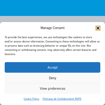
Manage Consent
OUTILS DE TEST
Validation de Personnalisation EMV
To provide the best experiences, we use technologies like cookies to store
Modules de Certification
and/or access device information. Consenting to these technologies will allow us
to process data such as browsing behavior or unique IDs on this site. Not
Solutions de Test Intégrées
consenting or withdrawing consent, may adversely affect certain features and
Paiements Mobiles NFC
functions.
Solutions de Conformité CQM
Analyseurs de Bandes Magnétiques
Cartes Magnétiques pour Test de Limite
Accept
SYSTÈMES D’ÉMISSION DE CARTE
Deny
P3
View preferences
SERVICES
Formation EMV
Cookie Policy
Politique de Confidentialité RGPD
Conseil en Émission de Cartes