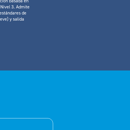
ación basada en
Nivel 3. Admite
s estándares de
eve) y salida