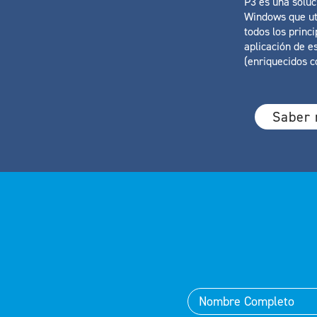
P3 es una solu
Windows que ut
todos los princ
aplicación de e
(enriquecidos c
Saber