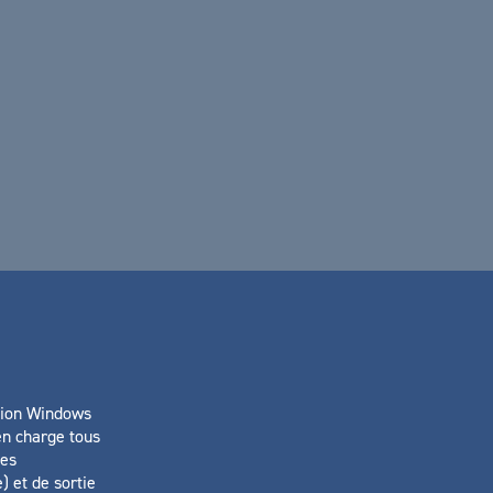
tion Windows
en charge tous
mes
) et de sortie