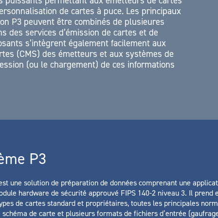
ls puissants permettant aux émetteurs de cartes
rsonnalisation de cartes à puce. Les principaux
ion P3 peuvent être combinés de plusieures
s des services d’émission de cartes et de
sants s’intègrent également facilement aux
artes (CMS) des émetteurs et aux systèmes de
ression (ou le chargement) de ces informations
tème P3
est une solution de préparation de données comprenant une applica
module hardware de sécurité approuvé FIPS 140-2 niveau 3. Il prend 
types de cartes standard et propriétaires, toutes les principales nor
e schéma de carte et plusieurs formats de fichiers d’entrée (gaufrage