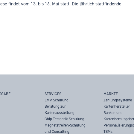
se findet vom 13. bis 16. Mai statt. Die jährlich stattfindende
SGABE
SERVICES
MÄRKTE
EMV Schulung
Zahlungssysteme
Beratung zur
Kartenhersteller
Kartenausstellung
Banken und
Chip Testgerät Schulung
Kartenherausgebe
Magnetstreifen-Schulung
Personalisierungs
und Consulting
TSMs