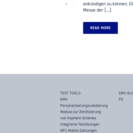
ankündigen zu können. Die
0
Messe der [...]
READ MORE
TEST TOOLS
EMV AU
EMV
P3
Personalisierungsvalidierung
Module zur Zertifizierung
von Payment Schemes
Integrierte Testlösungen
NFC Mobile Zahlungen