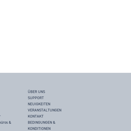
ÜBER UNS
SUPPORT
NEUIGKEITEN
VERANSTALTUNGEN
r
KONTAKT
büros &
BEDINGUNGEN &
KONDITIONEN