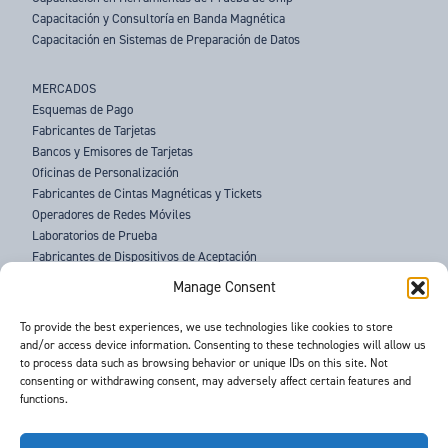
Capacitación y Consultoría en Banda Magnética
Capacitación en Sistemas de Preparación de Datos
MERCADOS
Esquemas de Pago
Fabricantes de Tarjetas
Bancos y Emisores de Tarjetas
Oficinas de Personalización
Fabricantes de Cintas Magnéticas y Tickets
Operadores de Redes Móviles
Laboratorios de Prueba
Fabricantes de Dispositivos de Aceptación
Fuerzas del Orden
Manage Consent
SOBRE NOSOTROS
To provide the best experiences, we use technologies like cookies to store
and/or access device information. Consenting to these technologies will allow us
SOPORTE
to process data such as browsing behavior or unique IDs on this site. Not
NOTICIAS
consenting or withdrawing consent, may adversely affect certain features and
EVENTOS
functions.
CONTACTO
TÉRMINOS Y CONDICIONES