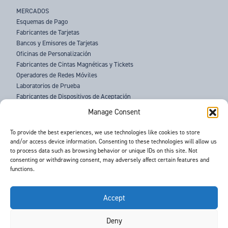
MERCADOS
Esquemas de Pago
Fabricantes de Tarjetas
Bancos y Emisores de Tarjetas
Oficinas de Personalización
Fabricantes de Cintas Magnéticas y Tickets
Operadores de Redes Móviles
Laboratorios de Prueba
Fabricantes de Dispositivos de Aceptación
Fuerzas del Orden
Manage Consent
SOBRE NOSOTROS
To provide the best experiences, we use technologies like cookies to store
and/or access device information. Consenting to these technologies will allow us
SOPORTE
to process data such as browsing behavior or unique IDs on this site. Not
NOTICIAS
consenting or withdrawing consent, may adversely affect certain features and
EVENTOS
functions.
CONTACTO
TÉRMINOS Y CONDICIONES
POLÍTICA DE PRIVACIDAD
Accept
Deny