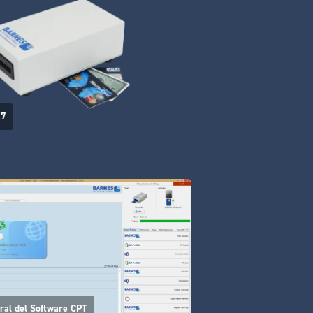
K7
ral del Software CPT