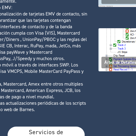
damente.
o EMV:
nalización de tarjetas EMV de contacto, sin
arantizar que las tarjetas contengan
interfaces de contacto y de la banda
ación cumpla con Visa (VIS), Mastercard
r/Diners , UnionPay/PBOC y las reglas del
E CB, Interac, RuPay, mada, JetCo, más
Visa payWave y Mastercard
Pay, J/Speedy y muchos otros.
Árbol de Detalle
 móvil a través de interfaces SWP. Los
 Visa VMCPS, Mobile MasterCard PayPass y
a, Mastercard, Amex entre otros multiples
, Mastercard, American Express, JCB, los
tas de pago a nivel mundial.
as actualizaciones periódicas de los scripts
tio web de Barnes.
Servicios de