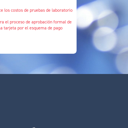
e los costos de pruebas de laboratorio
ra el proceso de aprobación formal de
la tarjeta por el esquema de pago