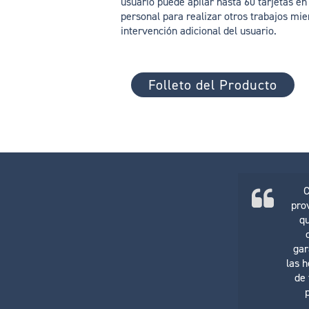
usuario puede apilar hasta 60 tarjetas en 
personal para realizar otros trabajos mie
intervención adicional del usuario.
Folleto del Producto
C
pro
qu
gar
las 
de