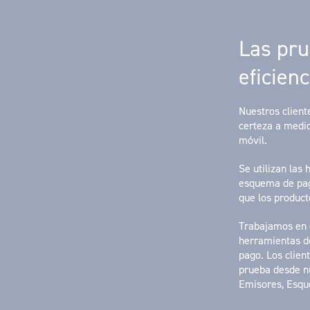
Las pru
eficien
Nuestros client
certeza a medid
móvil.
Se utilizan l
as 
esquema de pag
que los produc
Trabajamos en 
herramientas d
pago. Los clien
prueba desde n
Emisores, Esqu