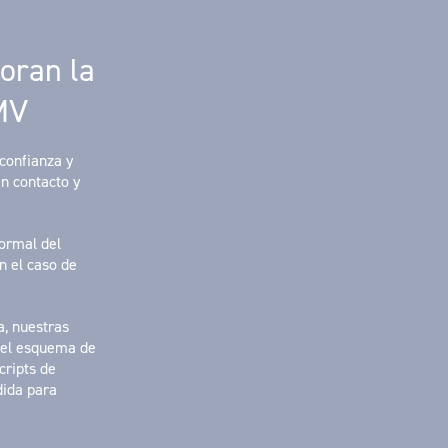
joran la
EMV
confianza y
n contacto y
formal del
n el caso de
a, nuestras
del esquema de
cripts de
dida para