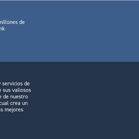
millones de
ank
 servicios de
e sus valiosos
e de nuestro
cual crea un
as mejores