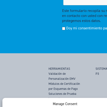
Este formulario recopila su
en contacto con usted con re
protegemos estos datos.
Doy mi consentimiento par
HERRAMIENTAS
SISTEMA
Validación de
P3
Personalización EMV
Módulos de Certificación
por Esquemas de Pago
Soluciones de Prueba
Integradas
Manage Consent
Pagos Móviles NFC