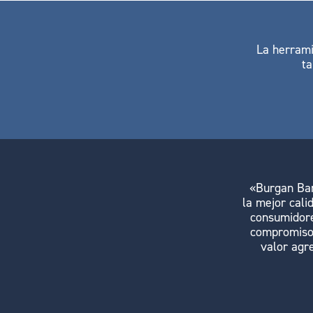
La herrami
ta
«Burgan Bank
la mejor cali
consumidore
compromiso 
valor agr