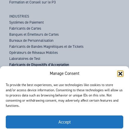
Formation et Conseil sur le P3
INDUSTRIES
Systèmes de Paiement
Fabricants de Cartes
Banques et Émetteurs de Cartes
Bureaux de Personnalisation
Fabricants de Bandes Magnétiques et de Tickets
Opérateurs de Réseaux Mobiles
Laboratoires de Test
Fabricants de Dispositifs d’Acceptation
Forces de l’Ordre
Manage Consent
À PROPOS DE BARNES
To provide the best experiences, we use technologies like cookies to store
and/or access device information. Consenting to these technologies will allow us
ASSISTANCE
to process data such as browsing behavior or unique IDs on this site. Not
ACTUALITÉS
consenting or withdrawing consent, may adversely affect certain features and
ÉVÉNEMENTS
functions.
CONTACTS
CONDITIONS GÉNÉRALES
RGPD
Accept