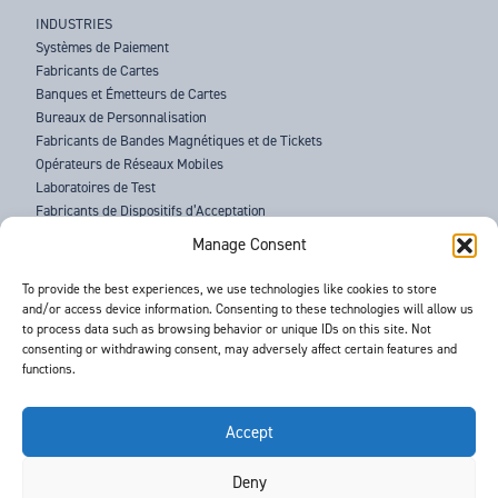
INDUSTRIES
Systèmes de Paiement
Fabricants de Cartes
Banques et Émetteurs de Cartes
Bureaux de Personnalisation
Fabricants de Bandes Magnétiques et de Tickets
Opérateurs de Réseaux Mobiles
Laboratoires de Test
Fabricants de Dispositifs d’Acceptation
Forces de l’Ordre
Manage Consent
À PROPOS DE BARNES
To provide the best experiences, we use technologies like cookies to store
and/or access device information. Consenting to these technologies will allow us
ASSISTANCE
to process data such as browsing behavior or unique IDs on this site. Not
ACTUALITÉS
consenting or withdrawing consent, may adversely affect certain features and
ÉVÉNEMENTS
functions.
CONTACTS
CONDITIONS GÉNÉRALES
RGPD
Accept
Deny