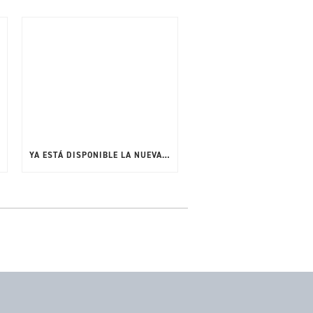
YA ESTÁ DISPONIBLE LA NUEVA VERSIÓN 3.68.1 DE LA HERRAMIENTA BARNES CPT/CAT PVT