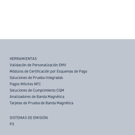
HERRAMIENTAS
Validación de Personalización EMV
Módulos de Certificación por Esquemas de Pago
Soluciones de Prueba Integradas
Pagos Móviles NFC
Soluciones de Cumplimiento CQM
Analizadores de Banda Magnética
Tarjetas de Prueba de Banda Magnética
SISTEMAS DE EMISIÓN
P3