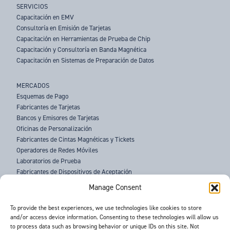
SERVICIOS
Capacitación en EMV
Consultoría en Emisión de Tarjetas
Capacitación en Herramientas de Prueba de Chip
Capacitación y Consultoría en Banda Magnética
Capacitación en Sistemas de Preparación de Datos
MERCADOS
Esquemas de Pago
Fabricantes de Tarjetas
Bancos y Emisores de Tarjetas
Oficinas de Personalización
Fabricantes de Cintas Magnéticas y Tickets
Operadores de Redes Móviles
Laboratorios de Prueba
Fabricantes de Dispositivos de Aceptación
Fuerzas del Orden
Manage Consent
SOBRE NOSOTROS
To provide the best experiences, we use technologies like cookies to store
and/or access device information. Consenting to these technologies will allow us
SOPORTE
to process data such as browsing behavior or unique IDs on this site. Not
NOTICIAS