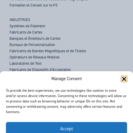
Formation et Conseil sur le P3
INDUSTRIES
Systèmes de Paiement
Fabricants de Cartes
Banques et Émetteurs de Cartes
Bureaux de Personnalisation
Fabricants de Bandes Magnétiques et de Tickets
Opérateurs de Réseaux Mobiles
Laboratoires de Test
Fabricants de Dispositifs d’Acceptation
Forces de l’Ordre
Manage Consent
À PROPOS DE BARNES
To provide the best experiences, we use technologies like cookies to store
and/or access device information. Consenting to these technologies will allow us
ASSISTANCE
to process data such as browsing behavior or unique IDs on this site. Not
ACTUALITÉS
consenting or withdrawing consent, may adversely affect certain features and
ÉVÉNEMENTS
functions.
CONTACTS
CONDITIONS GÉNÉRALES
RGPD
Accept