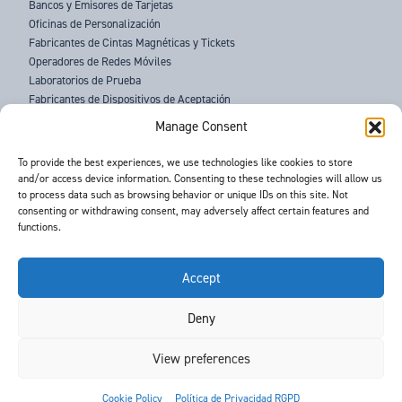
Bancos y Emisores de Tarjetas
Oficinas de Personalización
Fabricantes de Cintas Magnéticas y Tickets
Operadores de Redes Móviles
Laboratorios de Prueba
Fabricantes de Dispositivos de Aceptación
Fuerzas del Orden
Manage Consent
SOBRE NOSOTROS
To provide the best experiences, we use technologies like cookies to store
and/or access device information. Consenting to these technologies will allow us
SOPORTE
to process data such as browsing behavior or unique IDs on this site. Not
NOTICIAS
consenting or withdrawing consent, may adversely affect certain features and
EVENTOS
functions.
CONTACTO
TÉRMINOS Y CONDICIONES
POLÍTICA DE PRIVACIDAD
Accept
Deny
©
- Barnes International -
Web Design & Development
by One2create Ltd
View preferences


Cookie Policy
Política de Privacidad RGPD