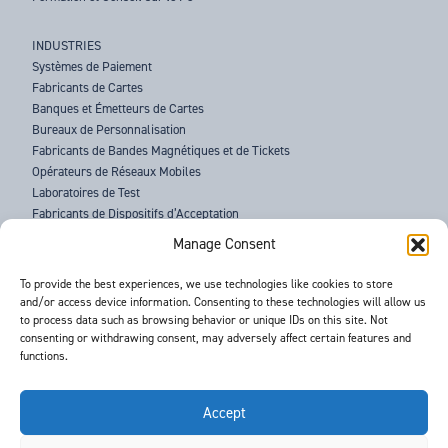
INDUSTRIES
Systèmes de Paiement
Fabricants de Cartes
Banques et Émetteurs de Cartes
Bureaux de Personnalisation
Fabricants de Bandes Magnétiques et de Tickets
Opérateurs de Réseaux Mobiles
Laboratoires de Test
Fabricants de Dispositifs d’Acceptation
Forces de l’Ordre
Manage Consent
À PROPOS DE BARNES
To provide the best experiences, we use technologies like cookies to store
and/or access device information. Consenting to these technologies will allow us
ASSISTANCE
to process data such as browsing behavior or unique IDs on this site. Not
ACTUALITÉS
consenting or withdrawing consent, may adversely affect certain features and
ÉVÉNEMENTS
functions.
CONTACTS
CONDITIONS GÉNÉRALES
RGPD
Accept