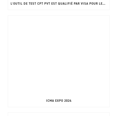
L’OUTIL DE TEST CPT PVT EST QUALIFIÉ PAR VISA POUR LES TESTS DE VALIDATION DE LA PERSONNALISATION EN SELF-SERVICE GLOBALE
ICMA EXPO 2024